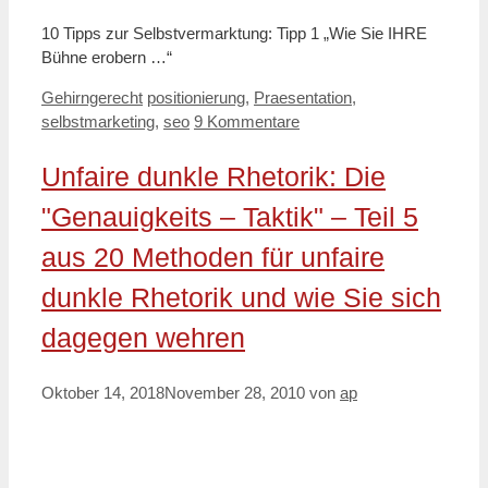
10 Tipps zur Selbstvermarktung: Tipp 1 „Wie Sie IHRE
Bühne erobern …“
Kategorien
Schlagwörter
Gehirngerecht
positionierung
,
Praesentation
,
selbstmarketing
,
seo
9 Kommentare
Unfaire dunkle Rhetorik: Die
"Genauigkeits – Taktik" – Teil 5
aus 20 Methoden für unfaire
dunkle Rhetorik und wie Sie sich
dagegen wehren
Oktober 14, 2018
November 28, 2010
von
ap