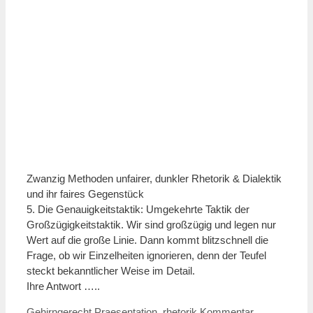
Zwanzig Methoden unfairer, dunkler Rhetorik & Dialektik
und ihr faires Gegenstück
5. Die Genauigkeitstaktik: Umgekehrte Taktik der
Großzügigkeitstaktik. Wir sind großzügig und legen nur
Wert auf die große Linie. Dann kommt blitzschnell die
Frage, ob wir Einzelheiten ignorieren, denn der Teufel
steckt bekanntlicher Weise im Detail.
Ihre Antwort …..
Kategorien
Schlagwörter
Gehirngerecht
Praesentation
,
rhetorik
Kommentar