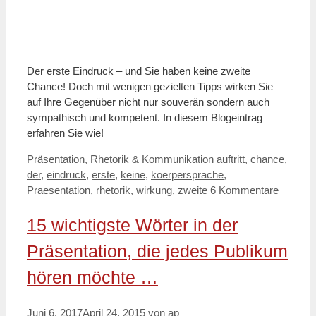
Der erste Eindruck – und Sie haben keine zweite
Chance! Doch mit wenigen gezielten Tipps wirken Sie
auf Ihre Gegenüber nicht nur souverän sondern auch
sympathisch und kompetent. In diesem Blogeintrag
erfahren Sie wie!
Kategorien
Schlagwörter
Präsentation, Rhetorik & Kommunikation
auftritt
,
chance
,
der
,
eindruck
,
erste
,
keine
,
koerpersprache
,
Praesentation
,
rhetorik
,
wirkung
,
zweite
6 Kommentare
15 wichtigste Wörter in der
Präsentation, die jedes Publikum
hören möchte …
Juni 6, 2017
April 24, 2015
von
ap