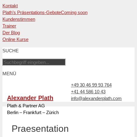
Kontakt
Plath’s Präsentations-Gebote
Coming soon
Kundenstimmen
Trainer
Der Blog
Online Kurse
Zum
SUCHE
Inhalt
springen
MENÜ
+49 30 46 99 93 764
+41 44 586 10 43
Alexander Plath
info@alexanderplath.com
Plath & Partner AG
Berlin – Frankfurt – Zürich
Praesentation