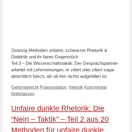
Zwanzig Methoden unfairer, schwarzer Rhetorik &
Dialektik und ihr faires Gegenstück
Teil 3 – Die Wissenschaftstaktik: Der Gesprächspartner
arbeitet mit Lehrmeinungen, er zitiert oder zitiert sogar
absichtlich falsch, als ob ihm nichts aufgefallen ist.
Kategorien
Schlagwörter
Gehirngerecht
Praesentation
,
rhetorik
Kommentar
hinterlassen
Unfaire dunkle Rhetorik: Die
“Nein – Taktik” – Teil 2 aus 20
Methoden für unfaire dunkle