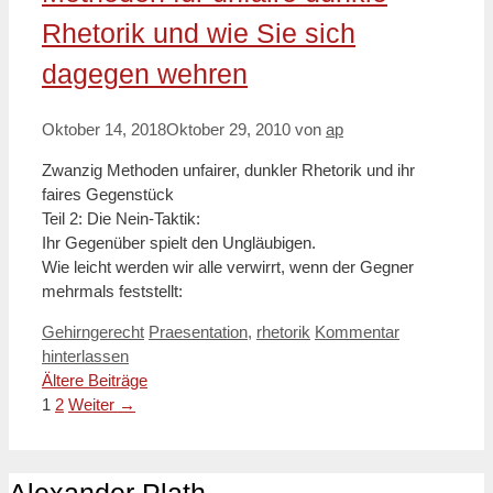
Rhetorik und wie Sie sich
dagegen wehren
Oktober 14, 2018
Oktober 29, 2010
von
ap
Zwanzig Methoden unfairer, dunkler Rhetorik und ihr
faires Gegenstück
Teil 2: Die Nein-Taktik:
Ihr Gegenüber spielt den Ungläubigen.
Wie leicht werden wir alle verwirrt, wenn der Gegner
mehrmals feststellt:
Kategorien
Schlagwörter
Gehirngerecht
Praesentation
,
rhetorik
Kommentar
hinterlassen
Ältere Beiträge
Seite
Seite
1
2
Weiter
→
Alexander Plath