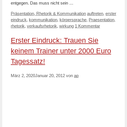
entgegen. Das muss nicht sein …
Kategorien
Schlagwörter
Präsentation, Rhetorik & Kommunikation
auftreten
,
erster
eindruck
,
kommunikation
,
körpersprache
,
Praesentation
,
rhetorik
,
verkaufsrhetorik
,
wirkung
1 Kommentar
Erster Eindruck: Trauen Sie
keinem Trainer unter 2000 Euro
Tagessatz!
März 2, 2020
Januar 20, 2012
von
ap