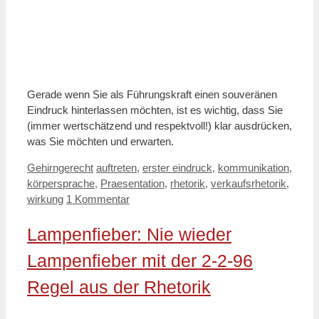
Gerade wenn Sie als Führungskraft einen souveränen
Eindruck hinterlassen möchten, ist es wichtig, dass Sie
(immer wertschätzend und respektvoll!) klar ausdrücken,
was Sie möchten und erwarten.
Kategorien
Schlagwörter
Gehirngerecht
auftreten
,
erster eindruck
,
kommunikation
,
körpersprache
,
Praesentation
,
rhetorik
,
verkaufsrhetorik
,
wirkung
1 Kommentar
Lampenfieber: Nie wieder
Lampenfieber mit der 2-2-96
Regel aus der Rhetorik