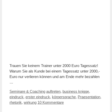
Trauen Sie keinem Trainer unter 2000 Euro Tagessatz!
Warum Sie als Kunde bei einem Tagessatz unter 2000,-
Euro nur verlieren können und am Ende mehr bezahlen
…
Kategorien
Schlagwörter
Seminare & Coaching
auftreten
,
business knigge
,
eindruck
,
erster eindruck
,
körpersprache
,
Praesentation
,
rhetorik
,
wirkung
10 Kommentare