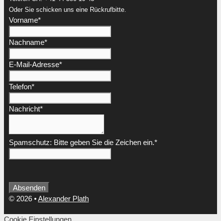
Oder Sie schicken uns eine Rückrufbitte.
Vorname
*
Nachname
*
E-Mail-Adresse
*
Telefon
*
Nachricht
*
Spamschutz: Bitte geben Sie die Zeichen ein.
*
Absenden
Business
© 2026
•
Alexander Plath
Email
*
Cookie Einstellungen