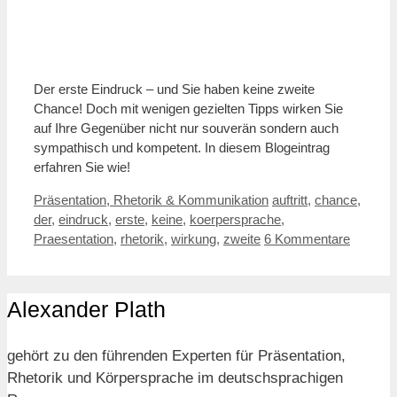
Der erste Eindruck – und Sie haben keine zweite
Chance! Doch mit wenigen gezielten Tipps wirken Sie
auf Ihre Gegenüber nicht nur souverän sondern auch
sympathisch und kompetent. In diesem Blogeintrag
erfahren Sie wie!
Kategorien
Schlagwörter
Präsentation, Rhetorik & Kommunikation
auftritt
,
chance
,
der
,
eindruck
,
erste
,
keine
,
koerpersprache
,
Praesentation
,
rhetorik
,
wirkung
,
zweite
6 Kommentare
Alexander Plath
gehört zu den führenden Experten für Präsentation,
Rhetorik und Körpersprache im deutschsprachigen