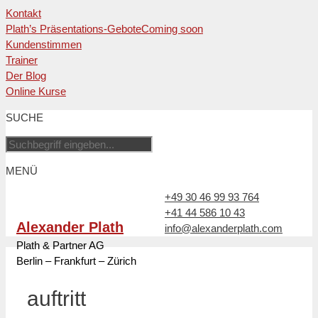
Kontakt
Plath’s Präsentations-Gebote
Coming soon
Kundenstimmen
Trainer
Der Blog
Online Kurse
Zum
SUCHE
Inhalt
springen
MENÜ
+49 30 46 99 93 764
+41 44 586 10 43
Alexander Plath
info@alexanderplath.com
Plath & Partner AG
Berlin – Frankfurt – Zürich
auftritt