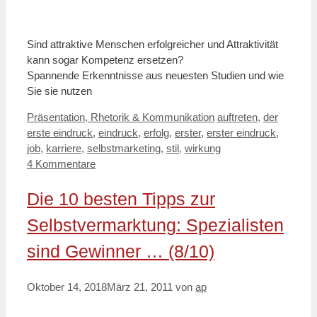
Sind attraktive Menschen erfolgreicher und Attraktivität
kann sogar Kompetenz ersetzen?
Spannende Erkenntnisse aus neuesten Studien und wie
Sie sie nutzen
Kategorien
Schlagwörter
Präsentation, Rhetorik & Kommunikation
auftreten
,
der
erste eindruck
,
eindruck
,
erfolg
,
erster
,
erster eindruck
,
job
,
karriere
,
selbstmarketing
,
stil
,
wirkung
4 Kommentare
Die 10 besten Tipps zur
Selbstvermarktung: Spezialisten
sind Gewinner … (8/10)
Oktober 14, 2018
März 21, 2011
von
ap