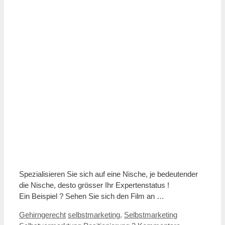
Spezialisieren Sie sich auf eine Nische, je bedeutender
die Nische, desto grösser Ihr Expertenstatus !
Ein Beispiel ? Sehen Sie sich den Film an …
Kategorien
Schlagwörter
Gehirngerecht
selbstmarketing
,
Selbstmarketing