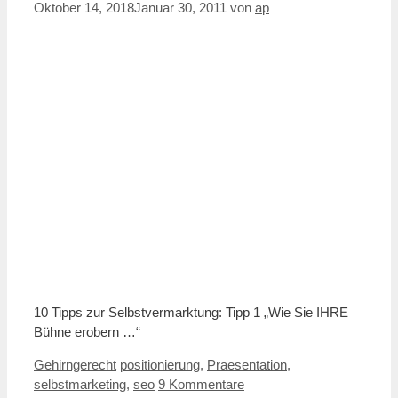
Oktober 14, 2018
Januar 30, 2011
von
ap
10 Tipps zur Selbstvermarktung: Tipp 1 „Wie Sie IHRE
Bühne erobern …“
Kategorien
Schlagwörter
Gehirngerecht
positionierung
,
Praesentation
,
selbstmarketing
,
seo
9 Kommentare