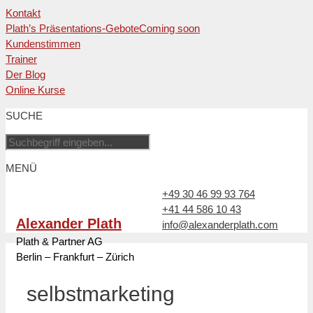
Kontakt
Plath’s Präsentations-Gebote
Coming soon
Kundenstimmen
Trainer
Der Blog
Online Kurse
Zum
SUCHE
Inhalt
springen
MENÜ
+49 30 46 99 93 764
+41 44 586 10 43
Alexander Plath
info@alexanderplath.com
Plath & Partner AG
Berlin – Frankfurt – Zürich
selbstmarketing