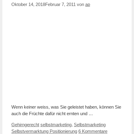
Oktober 14, 2018
Februar 7, 2011
von
ap
Wenn keiner weiss, was Sie geleistet haben, können Sie
auch die Früchte dafür nicht ernten und …
Kategorien
Schlagwörter
Gehirngerecht
selbstmarketing
,
Selbstmarketing
Selbstvermarktung Positionierung
6 Kommentare