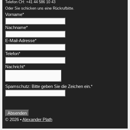
Telefon CH: +41 44 586 10 43
Oder Sie schicken uns eine Rückrufbitte.
Vorname
*
Nachname
*
E-Mail-Adresse
*
Telefon
*
Nachricht
*
Spamschutz: Bitte geben Sie die Zeichen ein.
*
Absenden
Email
© 2026
•
Alexander Plath
Address
*