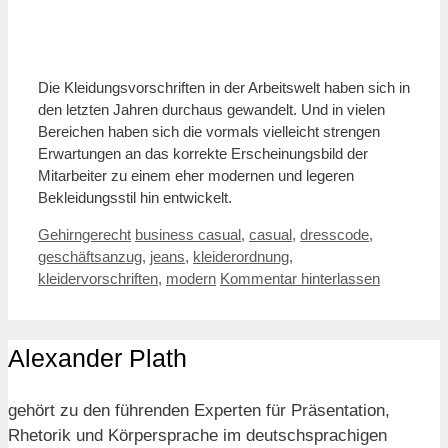
Die Kleidungsvorschriften in der Arbeitswelt haben sich in
den letzten Jahren durchaus gewandelt. Und in vielen
Bereichen haben sich die vormals vielleicht strengen
Erwartungen an das korrekte Erscheinungsbild der
Mitarbeiter zu einem eher modernen und legeren
Bekleidungsstil hin entwickelt.
Kategorien
Schlagwörter
Gehirngerecht
business casual
,
casual
,
dresscode
,
geschäftsanzug
,
jeans
,
kleiderordnung
,
kleidervorschriften
,
modern
Kommentar hinterlassen
Alexander Plath
gehört zu den führenden Experten für Präsentation,
Rhetorik und Körpersprache im deutschsprachigen