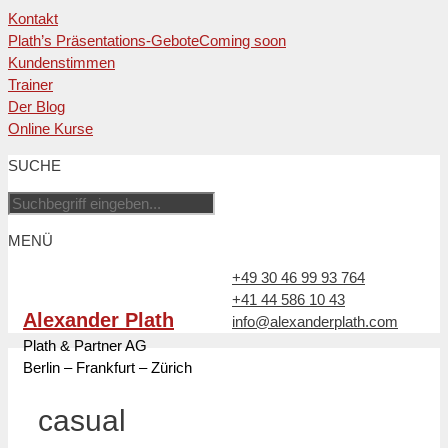
Kontakt
Plath’s Präsentations-Gebote
Coming soon
Kundenstimmen
Trainer
Der Blog
Online Kurse
Zum
SUCHE
Inhalt
springen
MENÜ
+49 30 46 99 93 764
+41 44 586 10 43
Alexander Plath
info@alexanderplath.com
Plath & Partner AG
Berlin – Frankfurt – Zürich
casual