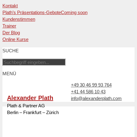
Kontakt
Plath’s Präsentations-Gebote
Coming soon
Kundenstimmen
Trainer
Der Blog
Online Kurse
Zum
SUCHE
Inhalt
springen
MENÜ
+49 30 46 99 93 764
+41 44 586 10 43
Alexander Plath
info@alexanderplath.com
Plath & Partner AG
Berlin – Frankfurt – Zürich