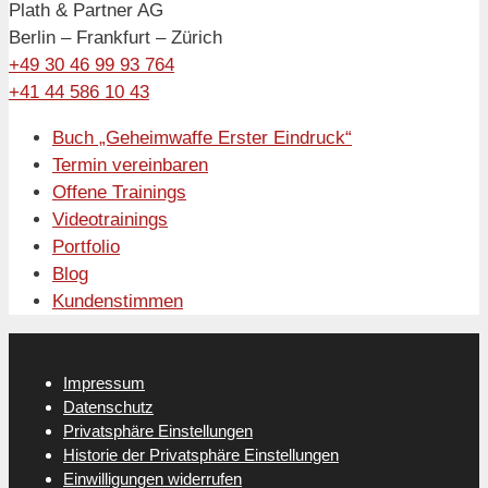
Plath & Partner AG
Berlin – Frankfurt – Zürich
+49 30 46 99 93 764
+41 44 586 10 43
Buch „Geheimwaffe Erster Eindruck“
Termin vereinbaren
Offene Trainings
Videotrainings
Portfolio
Blog
Kundenstimmen
Impressum
Datenschutz
Privatsphäre Einstellungen
Historie der Privatsphäre Einstellungen
Einwilligungen widerrufen