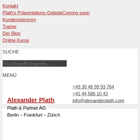
Kontakt
Plath’s Präsentations-Gebote
Coming soon
Kundenstimmen
Trainer
Der Blog
Online Kurse
Zum
SUCHE
Inhalt
springen
MENÜ
+49 30 46 99 93 764
+41 44 586 10 43
Alexander Plath
info@alexanderplath.com
Plath & Partner AG
Berlin – Frankfurt – Zürich