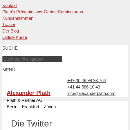
Kontakt
Plath’s Präsentations-Gebote
Coming soon
Kundenstimmen
Trainer
Der Blog
Online Kurse
Zum
SUCHE
Inhalt
springen
MENÜ
+49 30 46 99 93 764
+41 44 586 10 43
Alexander Plath
info@alexanderplath.com
Plath & Partner AG
Berlin – Frankfurt – Zürich
Die Twitter