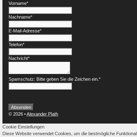
Vorname
*
Nachname
*
E-Mail-Adresse
*
Telefon
*
Nachricht
*
Your
Spamschutz: Bitte geben Sie die Zeichen ein.
*
Website
*
Absenden
© 2026
•
Alexander Plath
Cookie Einstellungen
Diese Website verwendet Cookies, um die bestmögliche Funktionali