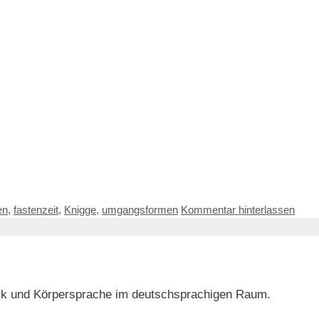
en
,
fastenzeit
,
Knigge
,
umgangsformen
Kommentar hinterlassen
orik und Körpersprache im deutschsprachigen Raum.