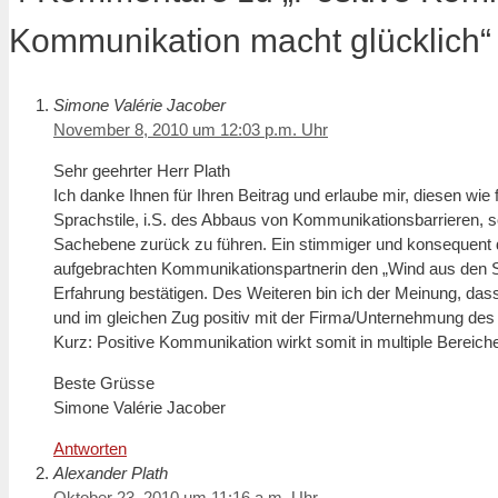
Kommunikation macht glücklich“
Simone Valérie Jacober
November 8, 2010 um 12:03 p.m. Uhr
Sehr geehrter Herr Plath
Ich danke Ihnen für Ihren Beitrag und erlaube mir, diesen wie
Sprachstile, i.S. des Abbaus von Kommunikationsbarrieren, son
Sachebene zurück zu führen. Ein stimmiger und konsequent 
aufgebrachten Kommunikationspartnerin den „Wind aus den Se
Erfahrung bestätigen. Des Weiteren bin ich der Meinung, das
und im gleichen Zug positiv mit der Firma/Unternehmung des 
Kurz: Positive Kommunikation wirkt somit in multiple Berei
Beste Grüsse
Simone Valérie Jacober
Antworten
Alexander Plath
Oktober 23, 2010 um 11:16 a.m. Uhr