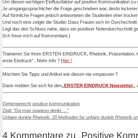
Um diesen wichtigen Einflussfaktor auf positive Kommunikation zu u
Je umgangssprachlicher die Frage geschrieben war, desto lockerer f
Auf förmliche Fragen jedoch antworteten die Studenten eher trocke
Und noch eins zeigte die Studie: Dass Frauen sich im Durchschnitt 
Legt das den Schluss nahe, dass ein positiver Notendurchschnitt ge
(Ich freue mich auf Kommentare.)
—————————————————————————————
Trainieren Sie Ihren ERSTEN EINDRUCK, Rhetorik, Präsentation,
erste Eindruck“ . Mehr Info ?
Hier !
—————————————————————————————
Möchten Sie Tipps und Artikel wie diesen nie verpassen ?
Dann melden Sie sich für den
„
ERSTER EINDRUCK Newsletter
„
—————————————————————————————
Kategorien
Schlagwörter
Gehirngerecht
positive kommunikation
Zitat: "Da man sowieso denkt …"
Unfaire dunkle Rhetorik: 20 Methoden für unfaire dunkle Rhetorik 
4 Kommentare zu „Positive Kommu