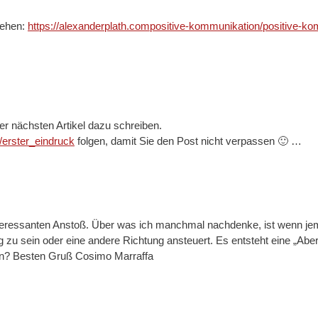
gehen:
https://alexanderplath.compositive-kommunikation/positive-ko
er nächsten Artikel dazu schreiben.
m/erster_eindruck
folgen, damit Sie den Post nicht verpassen 🙂 …
 interessanten Anstoß. Über was ich manchmal nachdenke, ist wenn 
 zu sein oder eine andere Richtung ansteuert. Es entsteht eine „Aber
ten? Besten Gruß Cosimo Marraffa