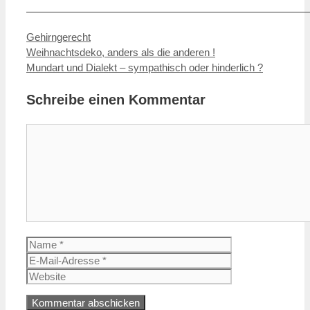
———————————————————————————
Kategorien
Gehirngerecht
Weihnachtsdeko, anders als die anderen !
Mundart und Dialekt – sympathisch oder hinderlich ?
Schreibe einen Kommentar
Kommentar
Name
E-
Mail-
Website
Adresse