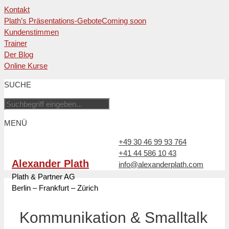
Kontakt
Plath’s Präsentations-Gebote
Coming soon
Kundenstimmen
Trainer
Der Blog
Online Kurse
Zum
SUCHE
Inhalt
springen
MENÜ
+49 30 46 99 93 764
+41 44 586 10 43
Alexander Plath
info@alexanderplath.com
Plath & Partner AG
Berlin – Frankfurt – Zürich
Kommunikation & Smalltalk