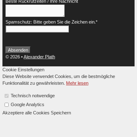
Email
Beste Rückrufzeiten / Ihre Nachricht
*
Spamschutz: Bitte geben Sie die Zeichen ein.
*
Absenden
© 2026
•
Alexander Plath
Cookie Einstellungen
Diese Website verwendet Cookies, um die bestmögliche
Funktionalität zu gewährleisten.
Mehr lesen
Technisch notwendige
Google Analytics
Akzeptiere alle Cookies
Speichern