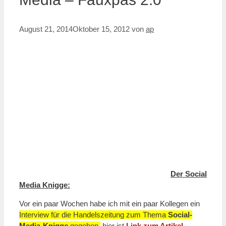
August 21, 2014
Oktober 15, 2012
von
ap
Der Social
Media Knigge:
Vor ein paar Wochen habe ich mit ein paar Kollegen ein
Interview für die Handelszeitung zum Thema
Social-
Media-Knigge
gegeben,
hier ist
Link zum Artikel
.