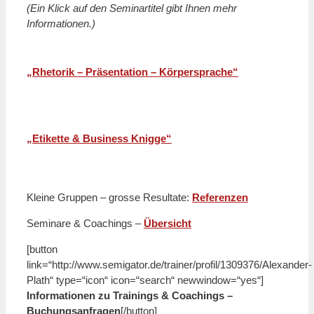
(Ein Klick auf den Seminartitel gibt Ihnen mehr
Informationen.)
n
„Rhetorik – Präsentation – Körpersprache“
n
„Etikette & Business Knigge“
Kleine Gruppen – grosse Resultate:
Referenzen
Seminare & Coachings –
Übersicht
[button
link=“http://www.semigator.de/trainer/profil/1309376/Alexander-
Plath“ type=“icon“ icon=“search“ newwindow=“yes“]
Informationen zu Trainings & Coachings –
Buchungsanfragen
[/button]