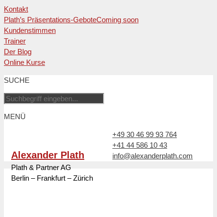
Kontakt
Plath’s Präsentations-Gebote
Coming soon
Kundenstimmen
Trainer
Der Blog
Online Kurse
Zum
SUCHE
Inhalt
springen
MENÜ
+49 30 46 99 93 764
+41 44 586 10 43
Alexander Plath
info@alexanderplath.com
Plath & Partner AG
Berlin – Frankfurt – Zürich