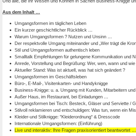
Und alle, die Ihr Wissen und Können in Sachen Business-Knigge un
Aus dem Inhalt …
Umgangsformen im täglichen Leben
Ein kurzer geschichtlicher Rückblick …
Warum Umgangsformen ? Nutzen und Unsinn …
Der respektvolle Umgang miteinander und „Wer trägt die Kron
Stil und Umgangsformen authentisch leben
Smalltalk Empfehlungen für gelungene Kommunikation und N
Anrede, Vorstellung und Begrüßung: Wer, wen, wann und wie ?
Aktueller Stand: Was ist aktuell, was hat sich geändert ?
Umgangsformen im Geschäftsleben
Büro-, E-Mail-, Visitenkarten- und Handyknigge
Business-Knigge: u. a. Umgang mit Kunden, Mitarbeitern und
Außer Haus, im Restaurant, bei Einladungen …
Umgangsformen bei Tisch: Besteck, Gläser und Serviette / G
Stilvoll reklamieren und entschuldigen: Was tun, wenn ein Mis
Kleider-und Stilknigge: “Kleiderordnung“ & Dresscode
Internationale Umgangsformen: (Einführung)
Live und interaktiv: Ihre Fragen praxisorientiert beantwortet …