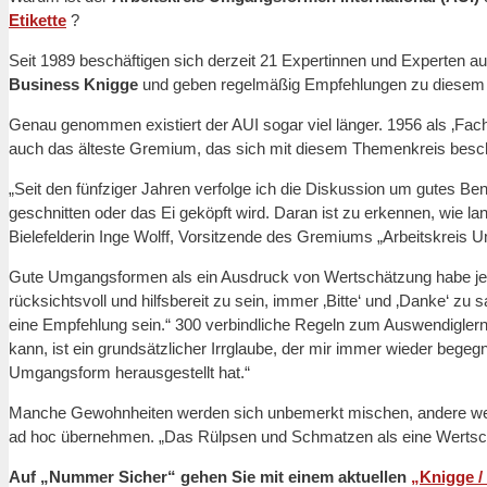
Etikette
?
Seit 1989 beschäftigen sich derzeit 21 Expertinnen und Experten
Business Knigge
und geben regelmäßig Empfehlungen zu diesem T
Genau genommen existiert der AUI sogar viel länger. 1956 als ‚Fa
auch das älteste Gremium, das sich mit diesem Themenkreis besch
„Seit den fünfziger Jahren verfolge ich die Diskussion um gutes Be
geschnitten oder das Ei geköpft wird. Daran ist zu erkennen, wie l
Bielefelderin Inge Wolff, Vorsitzende des Gremiums „Arbeitskreis 
Gute Umgangsformen als ein Ausdruck von Wertschätzung habe jed
rücksichtsvoll und hilfsbereit zu sein, immer ‚Bitte‘ und ‚Danke‘ z
eine Empfehlung sein.“ 300 verbindliche Regeln zum Auswendiglern
kann, ist ein grundsätzlicher Irrglaube, der mir immer wieder begeg
Umgangsform herausgestellt hat.“
Manche Gewohnheiten werden sich unbemerkt mischen, andere werden 
ad hoc übernehmen. „Das Rülpsen und Schmatzen als eine Wertschät
Auf „Nummer Sicher“ gehen Sie mit einem aktuellen
„Knigge /