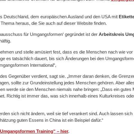
 aus Deutschland, dem europäischen Ausland und den USA mit
Etiket
hema heraus, die Sie auch auf dieser Website finden.
chausschuss für Umgangsformen‘ gegründet ist der
Arbeitskreis Um
äftig.
nehmen und stelle amüsiert fest, dass es die Menschen nach wie vor i
ange es tatsächlich dauert, bis sich Änderungen bei den Umgangsforme
Umgangsformen International“,
es Gegenüber verdient, sagt sie. „Immer daran denken, die Grenz
u sagen, sollte zur Grundeinstellung jedes Menschen gehören. Aber all
en werde sie den Menschen niemals nahe bringen: „Dass ein gutes Mi
net. Richtig ist immer das, was sich innerhalb eines Kulturkreises od
sich nicht ändern, weil sie tief verankert sind. Auch lassen sich ni
zung guten Essens in China ist ein Beispiel dafür.“
 Umgangsformen Training“ – hier
.