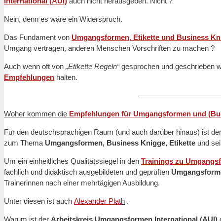
International (AUI)
auch nicht herausgeben. Nicht ?
Nein, denn es wäre ein Widerspruch.
Das Fundament von
Umgangsformen, Etikette und Business K
Umgang vertragen, anderen Menschen Vorschriften zu machen ?
Auch wenn oft von
„Etikette Regeln“
gesprochen und geschrieben wird
Empfehlungen
halten.
———————————
Woher kommen die
Empfehlungen für Umgangsformen und (Bu
Für den deutschsprachigen Raum (und auch darüber hinaus) ist de
zum Thema
Umgangsformen, Business Knigge, Etikette
und sei
Um ein einheitliches Qualitätssiegel in den
Trainings zu Umgangsf
fachlich und didaktisch ausgebildeten und geprüften
Umgangsformen
Trainerinnen nach einer mehrtägigen Ausbildung.
Unter diesen ist auch
Alexander Plat
h
.
Warum ist der
Arbeitskreis Umgangsformen International (AUI)