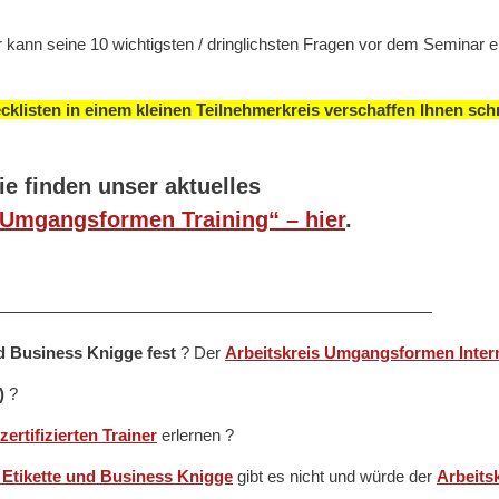
ann seine 10 wichtigsten / dringlichsten Fragen vor dem Seminar ei
cklisten in einem kleinen Teilnehmerkreis verschaffen Ihnen schn
ie finden unser aktuelles
 Umgangsformen Training“ – hier
.
——————————————————————————
 Business Knigge fest
? Der
Arbeitskreis Umgangsformen Intern
I)
?
zertifizierten Trainer
erlernen ?
Etikette und Business Knigge
gibt es nicht und würde der
Arbeits