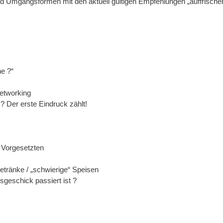
d Umgangsformen mit den aktuell gültigen Empfehlungen „auffrischen
e ?“
etworking
 Der erste Eindruck zählt!
 Vorgesetzten
etränke / „schwierige“ Speisen
sgeschick passiert ist ?