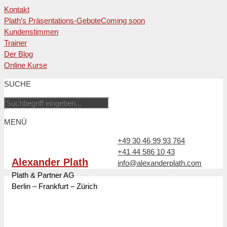
Kontakt
Plath’s Präsentations-Gebote
Coming soon
Kundenstimmen
Trainer
Der Blog
Online Kurse
Zum
SUCHE
Inhalt
springen
MENÜ
+49 30 46 99 93 764
+41 44 586 10 43
Alexander Plath
info@alexanderplath.com
Plath & Partner AG
Berlin – Frankfurt – Zürich